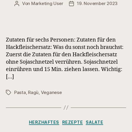
Von
Marketing User
19. November 2023
Beitragsautor
Veröffentlichungsdatum
Zutaten für sechs Personen: Zutaten für den
Hackfleischersatz: Was du sonst noch brauchst:
Zuerst die Zutaten für den Hackfleischersatz
ohne Sojaschnetzel verrühren. Sojaschnetzel
einrühren und 15 Min. ziehen lassen. Wichtig:
[…]
Pasta
,
Ragù
,
Veganese
Schlagwörter
Kategorien
HERZHAFTES
REZEPTE
SALATE