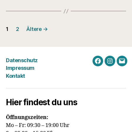
Seitennummerierung
1
2
Ältere
→
der
Beiträge
Datenschutz
Facebook
Instagra
E-
Impressum
Mail
Kontakt
Hier findest du uns
Öffnungszeiten:
Mo – Fr: 09:30 – 19:00 Uhr