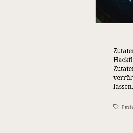
Zutate
Hackfl
Zutate
verrüh
lassen
Past
Schlagwö