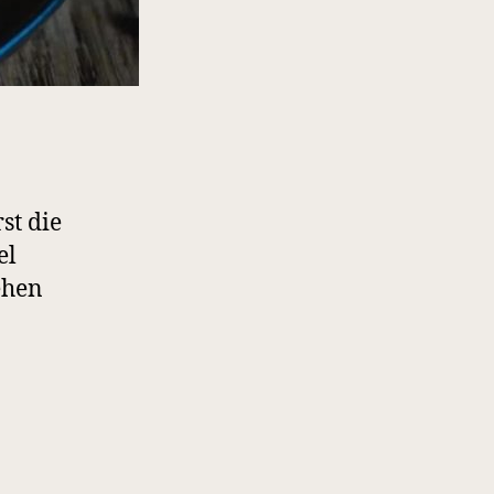
st die
el
ehen