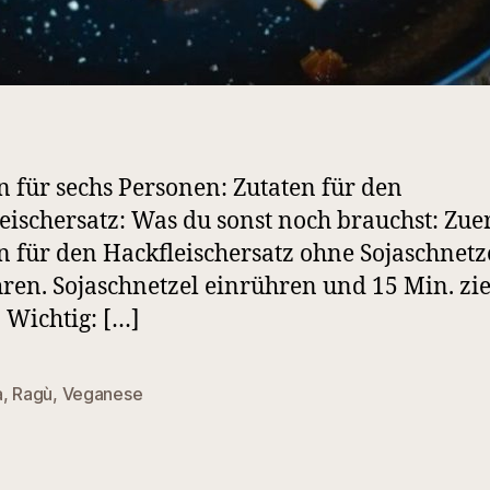
n für sechs Personen: Zutaten für den
eischersatz: Was du sonst noch brauchst: Zuer
n für den Hackfleischersatz ohne Sojaschnetz
ren. Sojaschnetzel einrühren und 15 Min. zi
. Wichtig: […]
a
,
Ragù
,
Veganese
rter