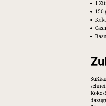
1 Zi
150 
Koko
Cas
Basm
Zu
Süßkar
schnei
Kokosö
dazuge