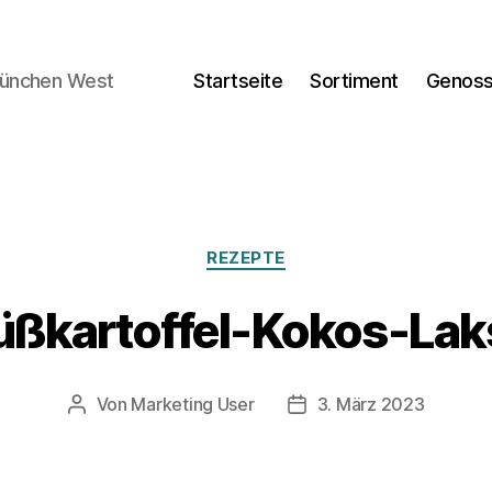
München West
Startseite
Sortiment
Genoss
Kategorien
REZEPTE
üßkartoffel-Kokos-Lak
Von
Marketing User
3. März 2023
Beitragsautor
Veröffentlichungsdatum