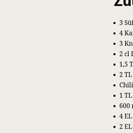
Zu
3 Sü
4 Ka
3 K
2 cl
1,5
2 T
Chil
1 TL
600 
4 E
2 EL