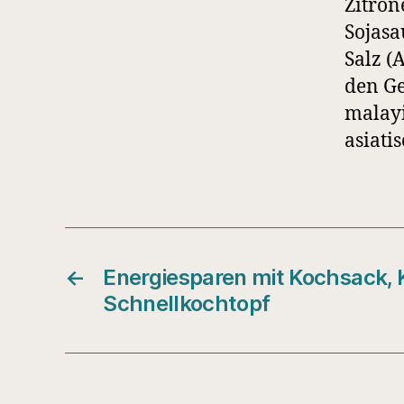
Zitron
Sojasa
Salz (
den Ge
malayi
asiati
←
Energiesparen mit Kochsack, 
Schnellkochtopf