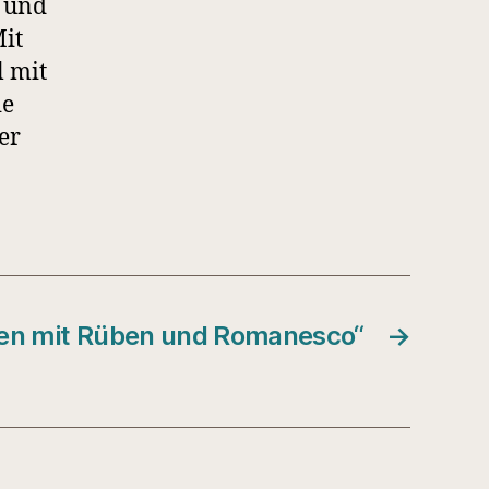
k und
Mit
l mit
ie
er
sen mit Rüben und Romanesco“
→