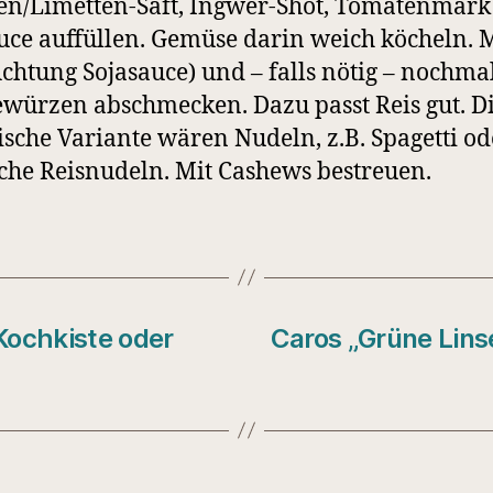
en/Limetten-Saft, Ingwer-Shot, Tomatenmar
uce auffüllen. Gemüse darin weich köcheln. 
Achtung Sojasauce) und – falls nötig – nochma
würzen abschmecken. Dazu passt Reis gut. D
sche Variante wären Nudeln, z.B. Spagetti od
sche Reisnudeln. Mit Cashews bestreuen.
Kochkiste oder
Caros „Grüne Lin