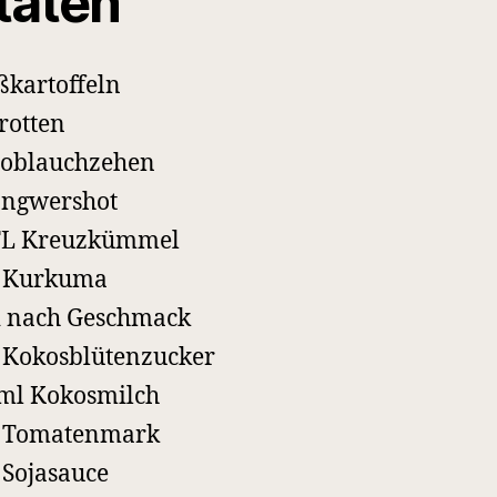
taten
ßkartoffeln
rotten
noblauchzehen
 Ingwershot
 TL Kreuzkümmel
L Kurkuma
i nach Geschmack
 Kokosblütenzucker
ml Kokosmilch
L Tomatenmark
 Sojasauce