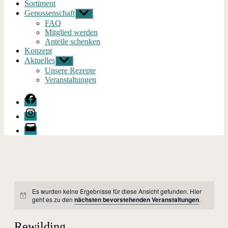
Sortiment
Genossenschaft
Untermenü
anzeigen
FAQ
Mitglied werden
Anteile schenken
Konzept
Aktuelles
Untermenü
anzeigen
Unsere Rezepte
Veranstaltungen
Facebook
Instagram
E-
Mail
Es wurden keine Ergebnisse für diese Ansicht gefunden. Hier
Notice
geht es zu den
nächsten bevorstehenden Veranstaltungen
.
Rewilding