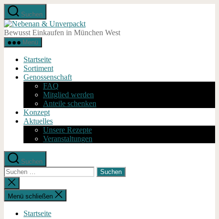
Zum
Suchen
Inhalt
Nebenan
springen
&
Bewusst Einkaufen in München West
Unverpackt
Menü
Startseite
Sortiment
Genossenschaft
FAQ
Mitglied werden
Anteile schenken
Konzept
Aktuelles
Unsere Rezepte
Veranstaltungen
Suchen
Suche
nach:
Suche
schließen
Menü schließen
Startseite