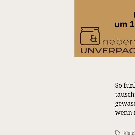
So fun
tausch
gewasc
wenn m
Klei
Schlagwö