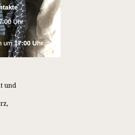
it und
rz,