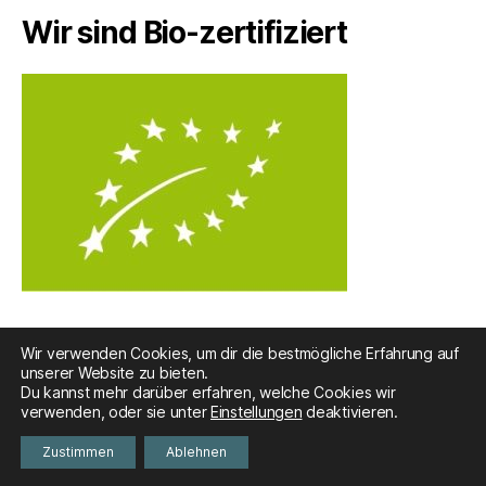
Wir sind Bio-zertifiziert
Wir verwenden Cookies, um dir die bestmögliche Erfahrung auf
unserer Website zu bieten.
Du kannst mehr darüber erfahren, welche Cookies wir
© 2026
Nebenan & Unverpackt
Nach oben
↑
verwenden, oder sie unter
Einstellungen
deaktivieren.
Datenschutz
Zustimmen
Ablehnen