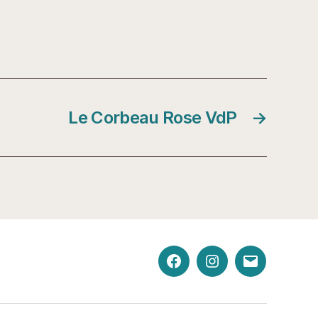
Le Corbeau Rose VdP
→
Facebook
Instagram
E-
Mail