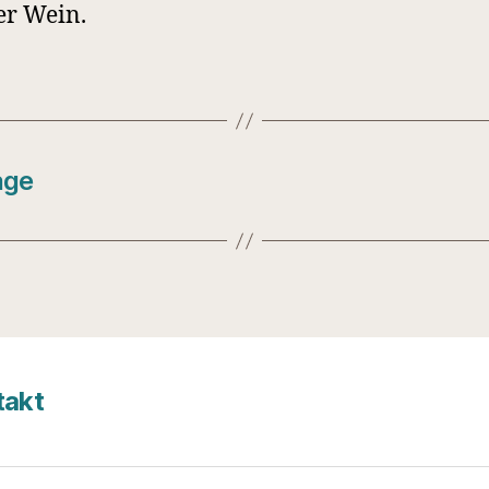
er Wein.
age
takt