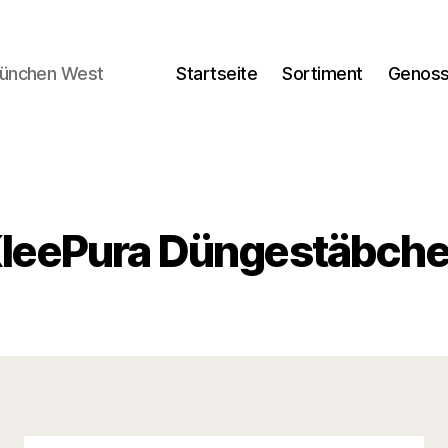
München West
Startseite
Sortiment
Genoss
leePura Düngestäbch