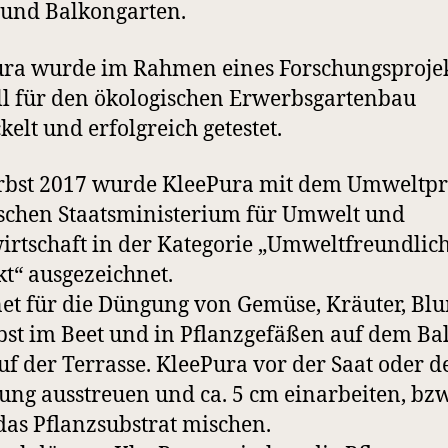
 und Balkongarten.
ra wurde im Rahmen eines Forschungsproje
ll für den ökologischen Erwerbsgartenbau
kelt und erfolgreich getestet.
bst 2017 wurde KleePura mit dem Umweltpre
schen Staatsministerium für Umwelt und
rtschaft in der Kategorie „Umweltfreundlic
t“ ausgezeichnet.
et für die Düngung von Gemüse, Kräuter, Bl
st im Beet und in Pflanzgefäßen auf dem Ba
uf der Terrasse. KleePura vor der Saat oder d
ung ausstreuen und ca. 5 cm einarbeiten, bzw
das Pflanzsubstrat mischen.