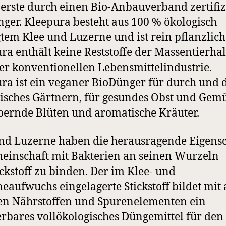
r erste durch einen Bio-Anbauverband zertifiz
ger. Kleepura besteht aus 100 % ökologisch
tem Klee und Luzerne und ist rein pflanzlich
ra enthält keine Reststoffe der Massentierha
er konventionellen Lebensmittelindustrie.
ra ist ein veganer BioDünger für durch und 
isches Gärtnern, für gesundes Obst und Gemü
ernde Blüten und aromatische Kräuter.
nd Luzerne haben die herausragende Eigensc
einschaft mit Bakterien an seinen Wurzeln
ickstoff zu binden. Der im Klee- und
eaufwuchs eingelagerte Stickstoff bildet mit 
en Nährstoffen und Spurenelementen ein
bares vollökologisches Düngemittel für den