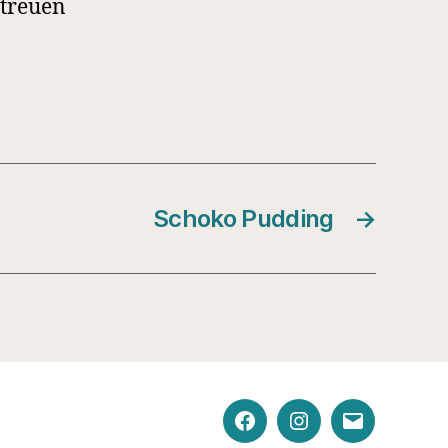
streuen
Schoko Pudding
→
Facebook
Instagram
E-