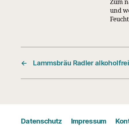
Zum na
und we
Feucht
←
Lammsbräu Radler alkoholfrei
Datenschutz
Impressum
Kon