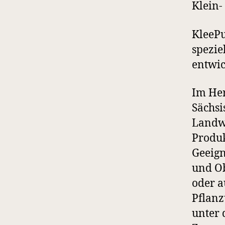
Klein-
KleePu
spezie
entwic
Im Her
Sächsi
Landwi
Produk
Geeign
und Ob
oder a
Pflanz
unter 