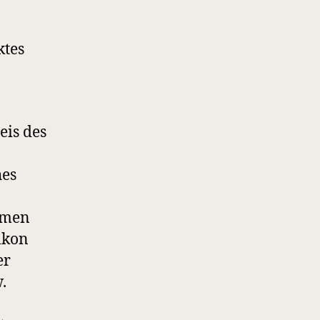
ktes
is des
hes
umen
lkon
er
.