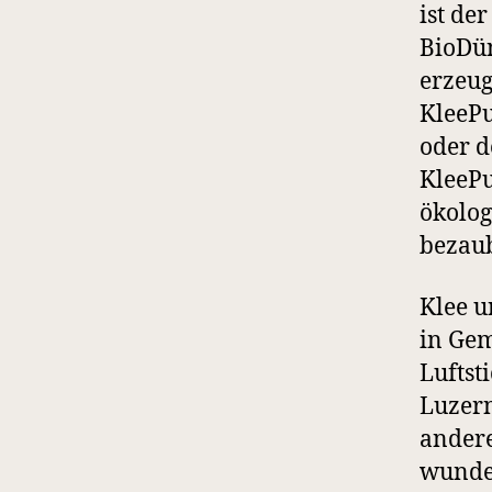
ist de
BioDün
erzeug
KleePu
oder d
KleePu
ökolog
bezaub
Klee u
in Gem
Luftst
Luzern
ander
wunder