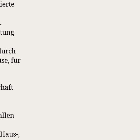
ierte
.
ltung
durch
se, für
haft
allen
 Haus-,