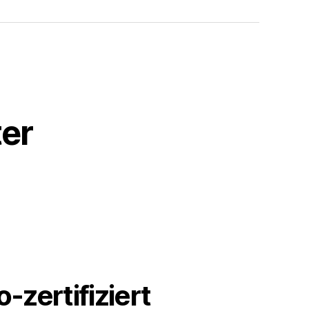
Mail
er
o-zertifiziert