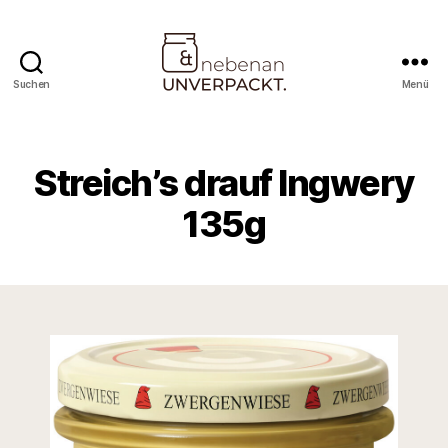
Suchen
Menü
Nebenan
&
Unverpackt
Streich’s drauf Ingwery
135g