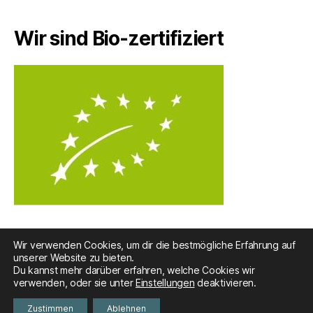
Wir sind Bio-zertifiziert
Wir verwenden Cookies, um dir die bestmögliche Erfahrung auf
unserer Website zu bieten.
Du kannst mehr darüber erfahren, welche Cookies wir
© 2026
Nebenan & Unverpackt
Nach oben
↑
verwenden, oder sie unter
Einstellungen
deaktivieren.
Datenschutz
Zustimmen
Ablehnen