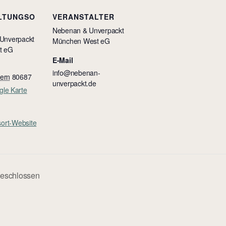
LTUNGSO
VERANSTALTER
Nebenan & Unverpackt
Unverpackt
München West eG
t eG
E-Mail
info@nebenan-
ern
80687
unverpackt.de
le Karte
sort-Website
geschlossen