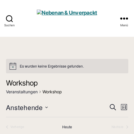
Suchen
Menü
Nebenan
&
Unverpackt
Es wurden keine Ergebnisse gefunden.
N
o
t
Workshop
i
c
Veranstaltungen
Workshop
e
Anstehende
V
V
S
L
u
D
i
e
e
c
a
s
h
r
t
Heute
Vorherige
Nächste
t
r
e
Veranstaltungen
Veranstalt
u
e