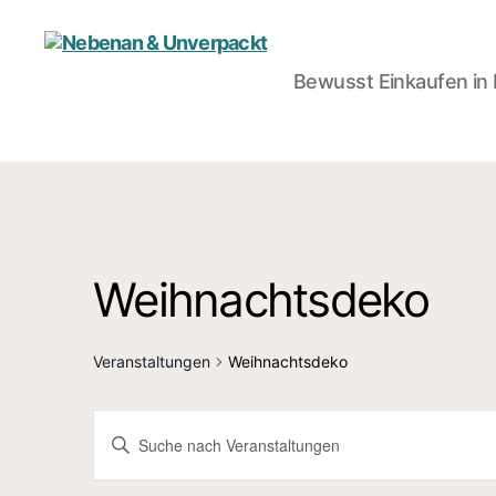
Bewusst Einkaufen i
Nebenan
&
Unverpackt
Weihnachtsdeko
Veranstaltungen
Weihnachtsdeko
V
B
i
t