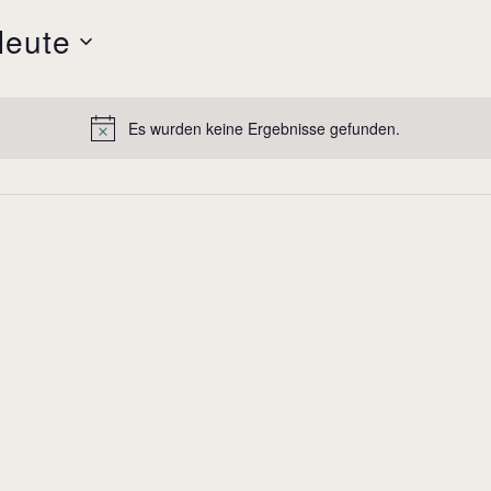
Heute
Es wurden keine Ergebnisse gefunden.
N
o
t
i
c
e