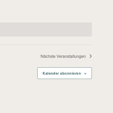
r
a
n
s
Nächste
Veranstaltungen
t
a
Kalender abonnieren
l
t
u